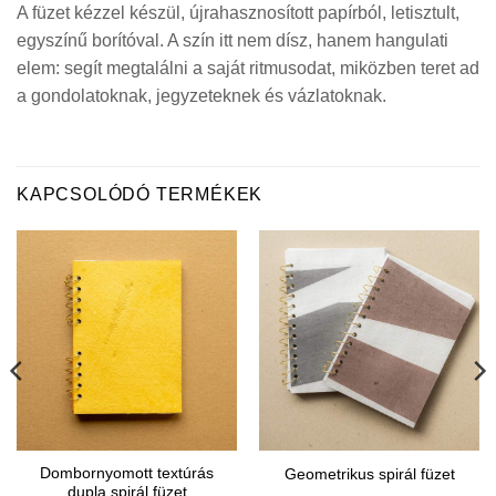
A füzet kézzel készül, újrahasznosított papírból, letisztult,
egyszínű borítóval. A szín itt nem dísz, hanem hangulati
elem: segít megtalálni a saját ritmusodat, miközben teret ad
a gondolatoknak, jegyzeteknek és vázlatoknak.
KAPCSOLÓDÓ TERMÉKEK
Dombornyomott textúrás
Geometrikus spirál füzet
dupla spirál füzet