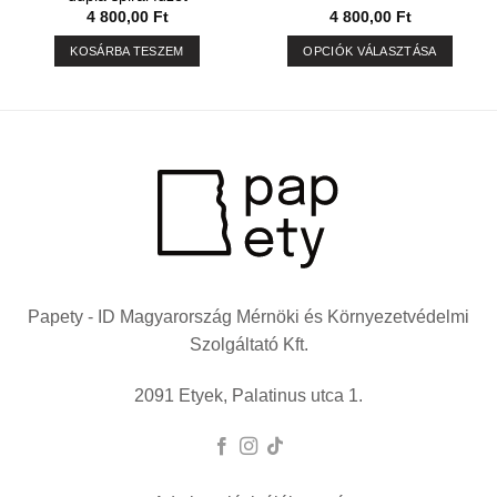
4 800,00
Ft
4 800,00
Ft
KOSÁRBA TESZEM
OPCIÓK VÁLASZTÁSA
Ennek
a
terméknek
több
variációja
van.
A
változatok
a
termékoldalon
választhatók
Papety - ID Magyarország Mérnöki és Környezetvédelmi
ki
Szolgáltató Kft.
2091 Etyek, Palatinus utca 1.