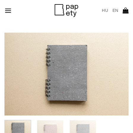
Skip
HU EN
to
content