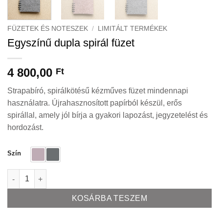
FÜZETEK ÉS NOTESZEK
/
LIMITÁLT TERMÉKEK
Egyszínű dupla spirál füzet
4 800,00
Ft
Strapabíró, spirálkötésű kézműves füzet mindennapi
használatra. Újrahasznosított papírból készül, erős
spirállal, amely jól bírja a gyakori lapozást, jegyzetelést és
hordozást.
Szín
Egyszínű dupla spirál füzet mennyiség
KOSÁRBA TESZEM